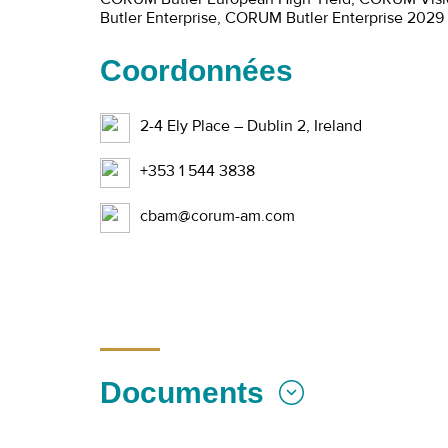
CORUM Butler European High Yield, CORUM Vis
Butler Enterprise, CORUM Butler Enterprise 202
Coordonnées
2-4 Ely Place – Dublin 2, Ireland
+353 1 544 3838
cbam@corum-am.com
Documents