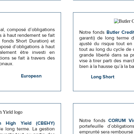
al, composé d’obligations
Notre fonds
Butler Credi
ns à haut rendement se fait
garanti) de long terme d
 fonds Short Duration) et
ajusté du risque tout en
osé d’obligations à haut
tout au long du cycle de 
lement être investi en
grande liberté dans sa pr
tions se fait à travers des
vise à tirer parti des mar
ionaux.
bien à la hausse qu’à la ba
European
Long Short
Notre fonds
CORUM Vis
n High Yield (CBEHY)
portefeuille d’obligatio
le long terme. La gestion
emprunté sera remboursé d