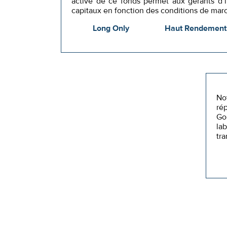
active de ce fonds permet aux gérants d’i
capitaux en fonction des conditions de mar
Long Only
Haut Rendement
No
ré
Gou
la
tra