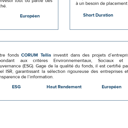
nvestir tout ou partie des
à un besoin de placement 
ché.
Short Duration
Européen
tre fonds
CORUM Tellia
investit dans des projets d’entrepri
pondant aux critères Environnementaux, Sociaux et
vernance (ESG). Gage de la qualité du fonds, il est certifié par
bel ISR, garantissant la sélection rigoureuse des entreprises et
nsparence de l’information.
ESG
Haut Rendement
Européen