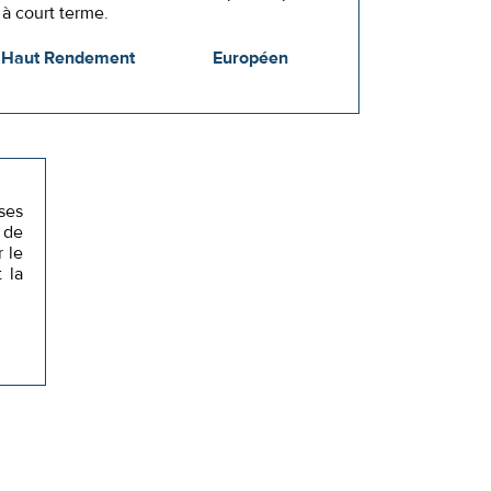
à court terme.
Haut Rendement
Européen
ses
 de
 le
 la